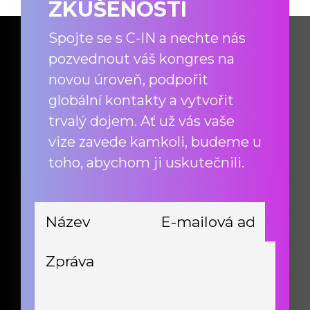
ZKUŠENOSTI
Spojte se s C-IN a nechte nás
pozvednout váš kongres na
novou úroveň, podpořit
globální kontakty a vytvořit
trvalý dojem. Ať už vás vaše
vize zavede kamkoli, budeme u
toho, abychom ji uskutečnili.