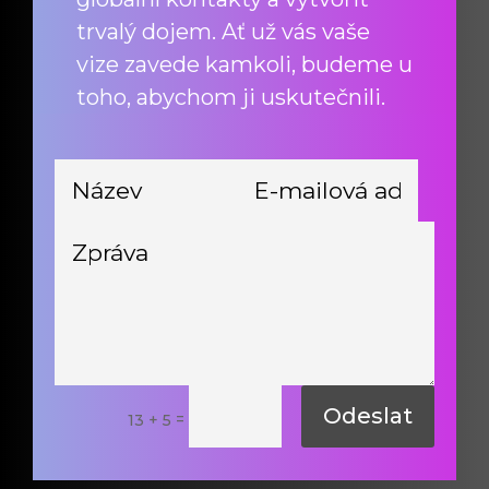
trvalý dojem. Ať už vás vaše
vize zavede kamkoli, budeme u
toho, abychom ji uskutečnili.
Odeslat
=
13 + 5