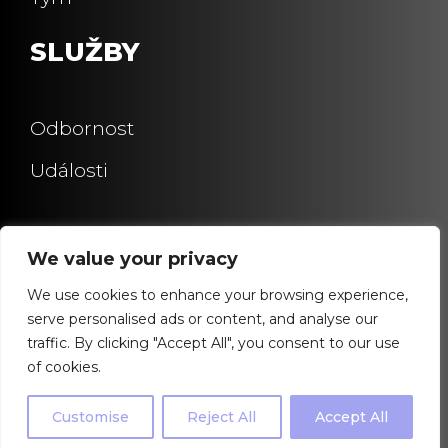
SLUŽBY
Odbornost
Události
We value your privacy
We use cookies to enhance your browsing experience,
serve personalised ads or content, and analyse our
© C-IN 2023 |
GDPR
| Právní
traffic. By clicking "Accept All", you consent to our use
předpisy
of cookies.
Customise
Reject All
Accept All