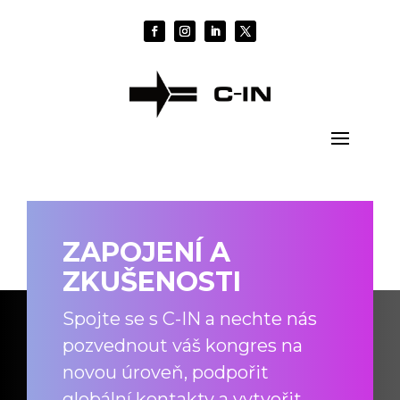
ZAPOJENÍ A
ZKUŠENOSTI
Spojte se s C-IN a nechte nás
pozvednout váš kongres na
novou úroveň, podpořit
globální kontakty a vytvořit